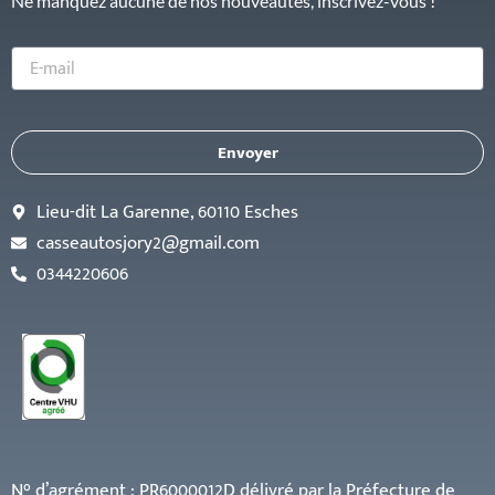
Ne manquez aucune de nos nouveautés, inscrivez-vous !
E-
mail
Envoyer
Lieu-dit La Garenne, 60110 Esches
casseautosjory2@gmail.com
0344220606
N° d’agrément :
PR6000012D délivré par la Préfecture de